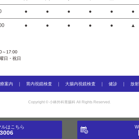
0
●
●
●
●
●
●
00
●
●
●
●
●
▲
～17:00
曜日・祝日
療案内
胃内視鏡検査
大腸内視鏡検査
健診
放射
Copyright © 小林外科胃腸科 All Rights Reserved.
ヤル
はこちら
W
-3006