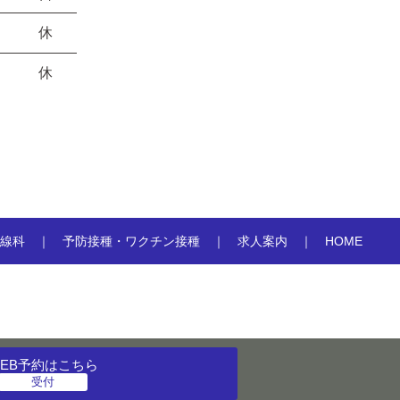
休
休
線科
予防接種・ワクチン接種
求人案内
HOME
EB予約
はこちら